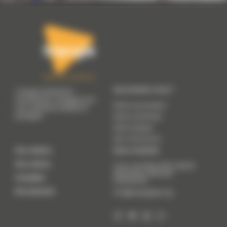
Qui sommes-nous ?
Triangle Génération
Humanitaire s'engage pour
Notre association
une solidarité durable et
partagée.
Notre manifeste
Notre équipe
Nos ressources
Nos métiers
Nous contacter
Nos actions
41 Av. du 8 Mai 1945, 69200
Vénissieux (
Adresse
Actualités
temporaire
)
Recrutement
info@trianglegh.org