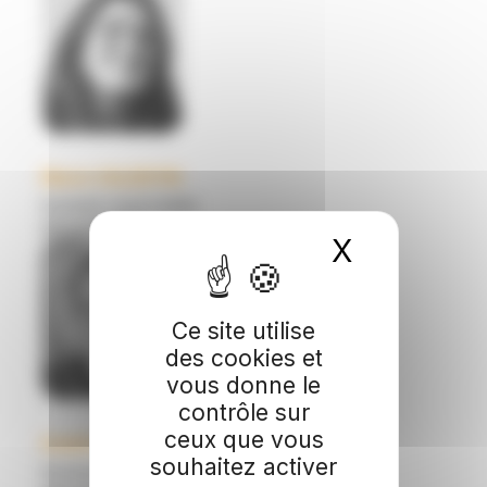
Marie VALENTIN
Assistant responsable
géographique
X
Masquer 
Ce site utilise
des cookies et
vous donne le
contrôle sur
ceux que vous
Katell LE CORRE
souhaitez activer
Assistante responsable