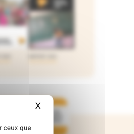
 2023
RAPPORT 2022
X
Masquer le bandeau de
Rapport du
Commissaire
aux comptes
ur ceux que