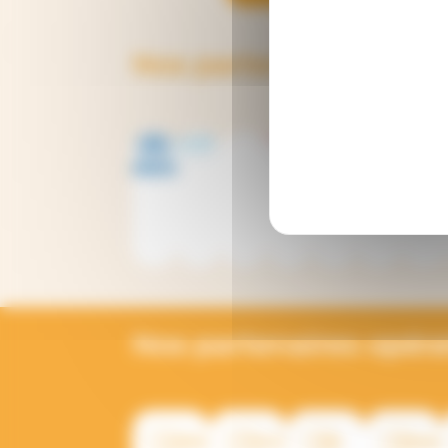
Nos partenaires et bai
Nos partenaires opéra
ALGÉRIE
ÉTHIOPIE
IRAK
MYANMA