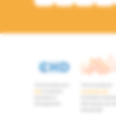
TGH est membre de la
TGH est membre de
CHD
(Coordination
Coordination SUD
Humanitaire et
(Coordination national
Développement)
ONG françaises de soli
internationale)