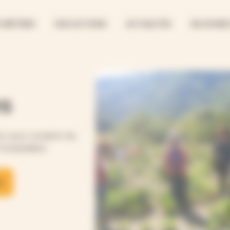
 MÉTIERS
NOS ACTIONS
ACTUALITÉS
REJOIGNE
s
r pour soutenir les
Humanitaire.
l