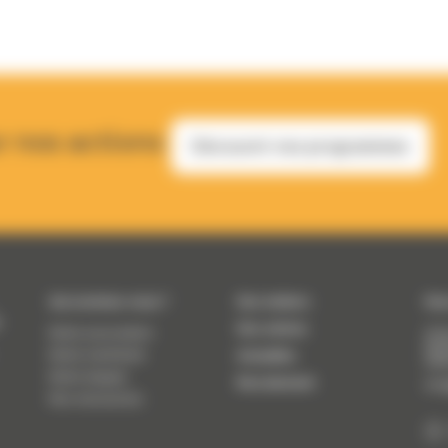
r nos actions
Découvrir nos programmes
Qui sommes-nous ?
Nos métiers
Nou
e
Nos actions
Notre association
41 A
692
Notre manifeste
Actualités
(
Adr
Notre équipe
Recrutement
inf
Nos ressources