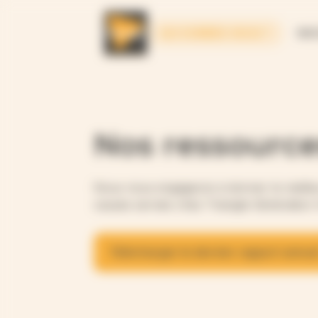
Panneau de gestion des cookies
QUI SOMMES-NOUS ?
NOS
Nos ressource
Nous nous engageons à donner le meilleu
causes servies chez Triangle Génération 
Télécharger le dernier rapport annue