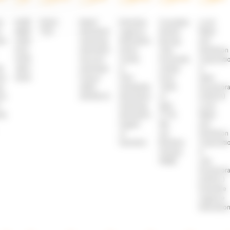
e
AORD
SUDO
Relief
Première
Foundation
Local
e
AWAFI
TDO
International
Urgence
Kharkiv
Water
ionale
CAFA
Handicap
Internationale
Boxing
and
DCD
International
Action
Club
Sanitation
HOPE
Secours
Contre
Posmishka
Corporati
té
JMCO
Islamique
la
Charity
in
ional
SAHARI
France
Faim
Fund
Aden
ap
ADES
Solidarités
Tenth
Governora
ional
ADHESCO
International
of
(LWSCA)
n
Handicap
April
Local
ide
International
(TTA)
Water
Angels
We
and
of
are
Sanitation
Salvation
Brothers
Corporati
Ukraine
in
(WaB)
Lahj
Governora
(LWSCL)
Première
Urgence
Internatio