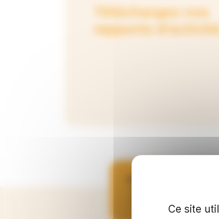
Téléchargez nos
rapports d'activit
Nos comptes annuels so
Extenso, inscrit à l
Comptes de Lyon.
Ce site ut