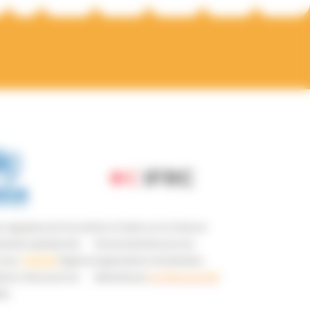
 signataire de l’accord
De la Charte sur le Climat et
enariat opérationnel
l’environnement pour les
 avec
l’UNHCR
(Agence
organisations humanitaires
ions Unies pour les
élaborée par
le CI
CR et la FICR
és)