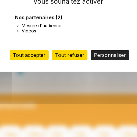
vous souhaitez activer
Nos partenaires
(2)
lleurs de fonds
Mesure d'audience
Vidéos
Tout accepter
Tout refuser
Personnaliser
tionnels
R
NÉPAL
PAKISTAN
RCA
RCA
RCA
SOUD