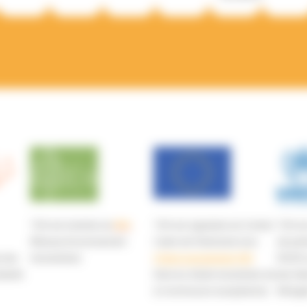
TGH est membre du
REH
TGH est signataire du Contrat
TGH est
(Réseau Environnement
Cadre de Partenariat avec
de part
e des
Humanitaire)
l’Union européenne (UE)
(FAOP)
darité
(Service d’aide humanitaire de
des Nat
la Commission européenne)
Réfugi