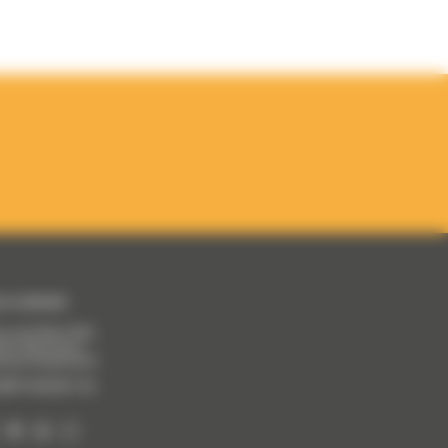
s contacter
v. du 8 Mai 1945,
00 Vénissieux
esse temporaire
)
o@trianglegh.org