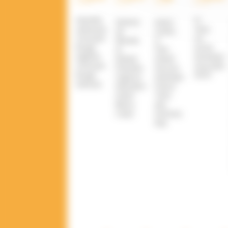
Autorités
A
r
Districts
Action
sahraouies
Yone
de
Contre
Croissant-
Oo
Woreda
la
Rouge
Social
et
Faim
Algérien
Developm
Kebele
Airwell
Croissant-
Associatio
Première
Secours
Rouge
(AYO)
Urgence
Islamique
Sahraoui
Internationale
France
Acted
Terre
Mercy
des
Corps
Hommes
Italy