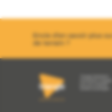
Envie d’en savoir plus su
de terrain ?
Triangle Génération
Humanitaire s'engag
pour une solidarité
durable et partagée.