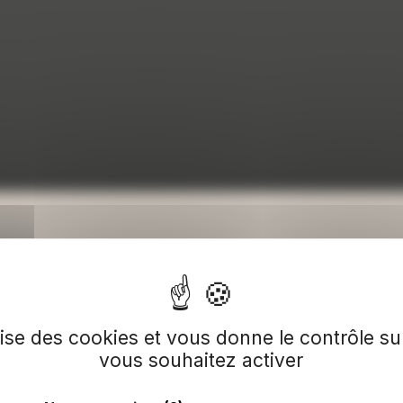
ilise des cookies et vous donne le contrôle s
vous souhaitez activer