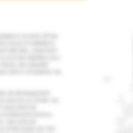
astateurs touchent 39 des
structures et habitations
ement détruites, notamment
 ne sont pas adaptées pour
 Depuis, des séquelles
ays peine à réorganiser ses
dice de développement
plus pauvres au monde. Les
e risque élevé de
s tremblements de terre,
, mais aussi les
ons d’intervention de TGH.