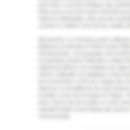
août 2023, a permis d’intégrer des activit
telles que la reconstruction d’infrastruct
maisons individuelles, ainsi que des activ
comme la création d’une ferme modèle d’a
Récemment, un nouveau projet a débuté 
Médecins du Monde et l’ONG locale FRDE
Development), une émanation de la NACC
Cooperative Central Fédération Limited (
objectif de diffuser les pratiques de l’agri
réduire l’utilisation du plastique et des int
de la prévention contre les risques liés à le
d’assurer la durabilité de ses interventions
transition socio-économique du Népal, TG
dans chacun de ses projets un volet ren
opérationnelles et techniques des acteurs
communautés.