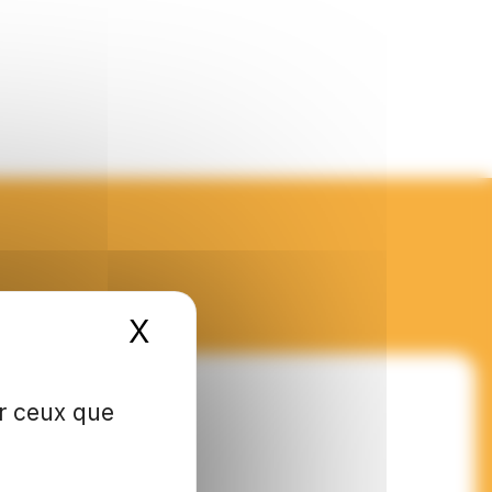
X
Masquer le bandeau de
ur ceux que