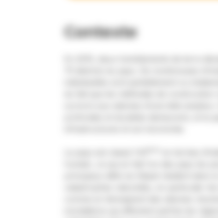
Contexte
En 2015, deux tremblements de terre dév
75 districts du pays. De nombreuses infra
individuelles sont partiellement ou total
du fait que les méthodes de construction
survivre aux séismes d’une telle ampleur.
profondes et durables demeurent, et le p
infrastructures et son économie.
ème
Le pays est classé 143
en termes d’in
humain, ce qui en fait l’un des pays les 
principaux défis du Népal résident dans l
catastrophes naturelles, en particulier le
comme en témoignent des séismes récents
inondations qui affectent parfois les régi