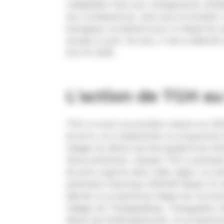
L’adaptation face aux changements climati
ses conséquences, ainsi que la transition
biologique constituent pour le Népal les
années à venir. De plus, il vise à atteindr
d’ici fin 2026.
L'action de TGH au
TGH a ouvert sa première mission en 201
de terre, et a implémenté un programme 
villages du district de Kavrepalanchok (K
Sarsyunkharka). L’équipe TGH a participé
de post-urgence dans cette région, en pa
partenaire historique ARSOW-Népal. En 
débuté un programme intégré de reconstr
villages de Thangpaldhap, Thangpalkot, 
district de Sindhupalchowk. Ce programme