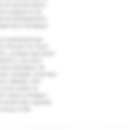
és de reconstructions,
ures publiques et de
ités de développement,
griculture biologique.
en partenariat avec
V (Farmers for Rural
FL, la Nepal Agriculture
NACCFL), qui a pour
culture biologique, de
rants chimiques, et de faire
ur utilisation. Afin
 et de soutenir la
H s’assure d’intégrer
forcement des capacités
 locaux et des