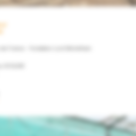
eur
s
 de France - Fondation Lord Michelham
u 31/12/26)