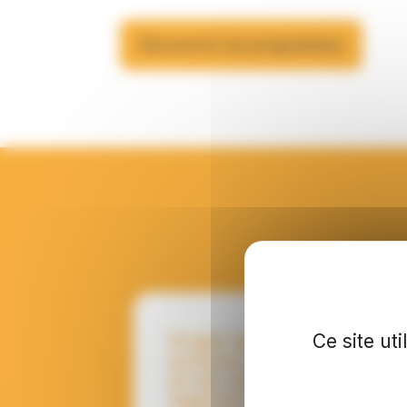
Découvrez nos programmes
Ce site ut
Projet de renforcement
actions de reconstructi
et de réhabilitation à
Jajarkot