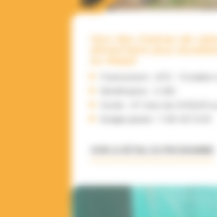
Vers des chaines de val
alimentaire plus durable
au Népal
Financement : AFD - Fondation
Bénéficiaires : 4 392
Durée : 47 mois (du 01/02/23 a
Budget global : 1 129 421 EUR
VOIR LE DÉTAIL DU PROGRAMME