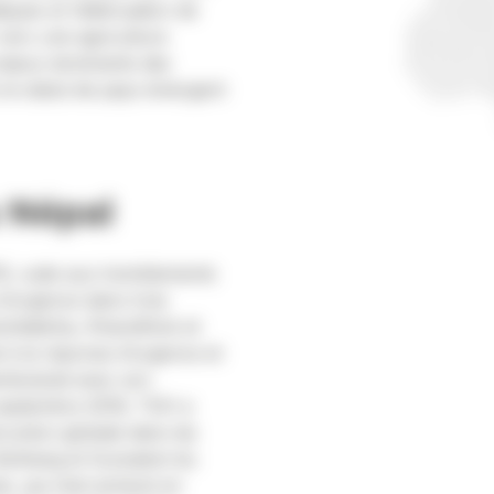
ques et l’atténuation de
 vers une agriculture
 enjeux dominants des
e le statut de pays émergent
 Népal
5, suite aux tremblements
d’urgence dans trois
oshidekha, Kharelthok et
 à la réponse d’urgence et
rtenariat avec son
septembre 2016, TGH a
uction globale dans les
Bothang et Gunsakot du
, qui s’est achevé en