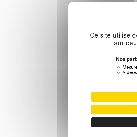
Ce site utilise
sur ceu
Nos par
Mesure
Vidéo