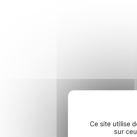
Ce site utilise
sur ceu