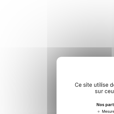
Ce site utilise
sur ceu
Nos par
Mesure