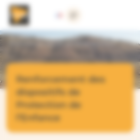
Panneau de gestion des cookies
Nos actions
>
Irak et Kurdistan Irakien
>
Renforcement des dispositifs de Protection de l’Enfance
Renforcement des
dispositifs de
Protection de
l’Enfance