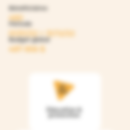
Bénéficiaires
460
Période
01/01/22 > 31/12/22
Budget global
487 856 $
Éducation &
protection