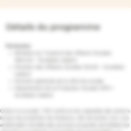
Détails du programme
Partenaire
Ministère du Travail et des Affaires Sociales
(MoLSA – Kurdistan irakien)
Direction des Affaires Sociales (DoSA – Kurdistan
irakien)
Direction générale de la réforme sociale
Département de la Protection Sociale (SPD –
Kurdistan irakien)
Grâce à ce projet, TGH renforce les capacités des acteurs
locaux de protection de l’enfance, afin de tendre vers une
amélioration durable des services proposés permettant de