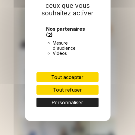
ceux que vous
souhaitez activer
Nos partenaires
(2)
Mesure
d'audience
Vidéos
IRAK ET KURDISTAN IRAKIEN
Reconstruction de l’enfance
Tout accepter
et soutien psychosocial des
enfants en Irak
Tout refuser
EN SAVOIR PLUS
Personnaliser