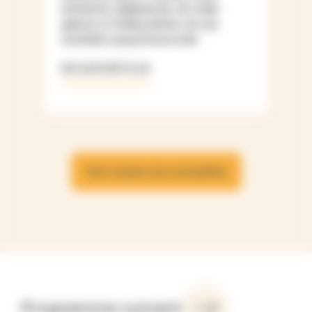
enfants déplacés en Irak
grâce à l’éducation et au
soutien psychosocial
EN SAVOIR PLUS
Voir toutes nos actualités
Programme suivant