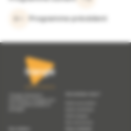
Programme précédent
Qui sommes-nous ?
Triangle Génération
Humanitaire s'engage pour
Notre association
une solidarité durable et
partagée.
Notre manifeste
Notre équipe
Nos ressources
Nos métiers
Nous contacter