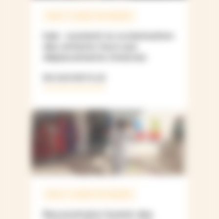
IRAK ET KURDISTAN IRAKIEN
Irak : soutenir la scolarisation
des enfants face aux
déplacements internes
EN SAVOIR PLUS
IRAK ET KURDISTAN IRAKIEN
Reconstruire l’avenir des