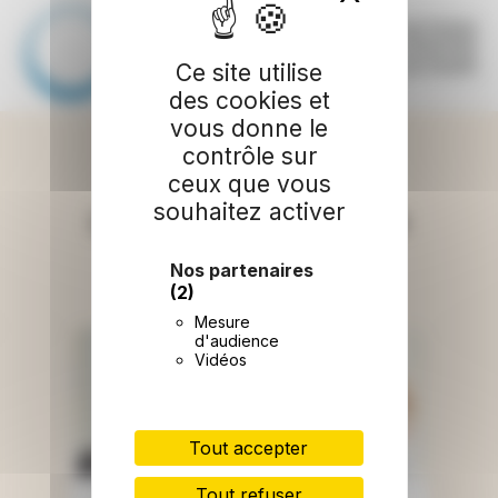
Ce site utilise
des cookies et
vous donne le
contrôle sur
ceux que vous
souhaitez activer
Les actualités de ce
programme
Nos partenaires
(2)
Mesure
d'audience
Vidéos
Tout accepter
Tout refuser