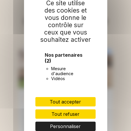
Ce site utilise
des cookies et
vous donne le
Les actualités de ce
contrôle sur
programme
ceux que vous
souhaitez activer
Nos partenaires
(2)
Mesure
d'audience
Vidéos
SOUDAN
Tout accepter
TGH soutient la relance
Tout refuser
agricole des populations
déplacées à travers le projet
Personnaliser
DarFood