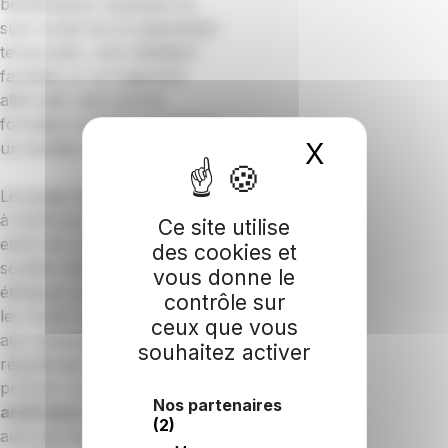
bénéficiaires reçoivent un
suivi social via un placement
temporaire, une médiation
familiale ou un logement
alternatif, ainsi qu’une
formation professionnelle et
X
Masquer 
un soutien à l’emploi.
Le projet cherche également
à renforcer les
réseaux
Ce site utilise
entre les organisations de la
des cookies et
société civile et les acteurs
vous donne le
étatiques pour promouvoir
contrôle sur
les droits humains, participer
ceux que vous
aux campagnes de
souhaitez activer
régularisation d’état civil et
prévenir les
détentions
Nos partenaires
arbitraires
en collaboration
(2)
avec les forces de l’ordre et