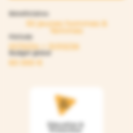
Bénéficiaires
50 jeunes hommes &
femmes
Période
01/10/24 > 31/03/26
Budget global
60 000 €
Éducation &
Protection