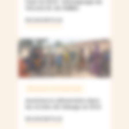
l’eau en RCA : témoignage de
Vincent B. de l’ANEA
EN SAVOIR PLUS
RÉPUBLIQUE CENTRAFRICAINE
Assistance alimentaire dans
les écoles de Vakaga en RCA
EN SAVOIR PLUS