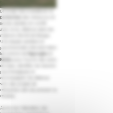
Le projet vise à améliorer la
protection
des mineur.e.s et
jeunes adultes en conflit
avec la loi, détenus dans les
maisons d’arrêt de Bangui.
Une équipe sanitaire et
psychosociale intervient dans
les prisons de
Ngaragba
et
Bimbo
pour fournir des soins
de base, identifier les besoins
psychologiques et
accompagner les détenus
vers des projets de
réinsertion afin de prévenir la
récidive.
Après leur libération, les