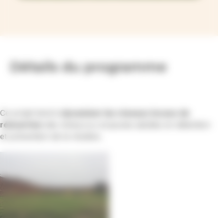
Détails du programme
Ce projet tend à
dynamiser les réseaux locaux de
réinsertion
des mineur.e.s et jeunes adultes en détention
et prévention de la récidive.