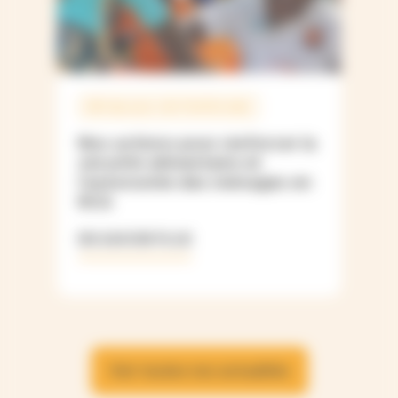
RÉPUBLIQUE CENTRAFRICAINE
Nos actions pour renforcer la
sécurité alimentaire et
l’autonomie des ménages en
RCA
EN SAVOIR PLUS
Voir toutes nos actualités