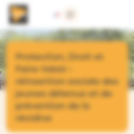
Panneau de gestion des cookies
Nos actions
>
République Centrafricaine
>
Protection, Droit et Faire-Valoir : réinsertion sociale des jeunes dé
tenus et de prévention de la récidive
Protection, Droit et
Faire-Valoir :
réinsertion sociale des
jeunes détenus et de
prévention de la
récidive