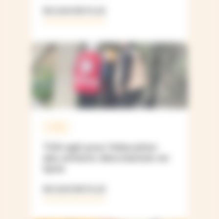
EN SAVOIR PLUS
SYRIE
TGH agit pour l’éducation
des enfants déscolarisés en
Syrie
EN SAVOIR PLUS