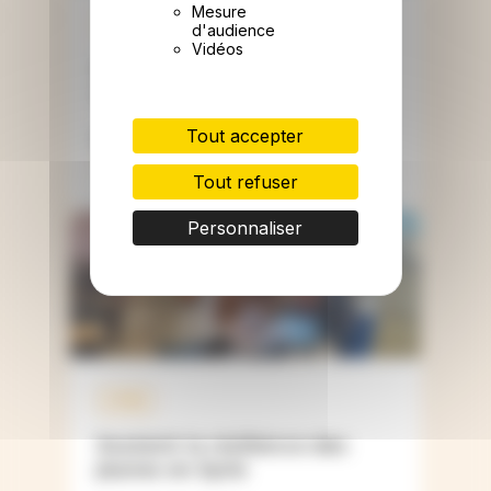
Mesure
SYRIE
d'audience
Vidéos
Soutien aux populations
déplacées en Syrie
Tout accepter
EN SAVOIR PLUS
Tout refuser
Personnaliser
SYRIE
Soutenir la résilience des
jeunes en Syrie