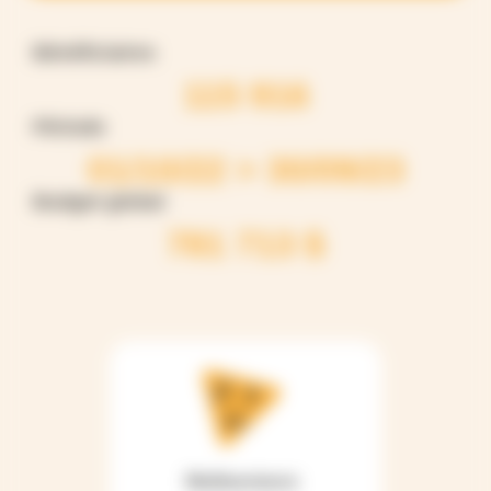
Bénéficiaires
115 916
Période
01/10/22 > 30/09/23
Budget global
781 713 $
Multisecteurs