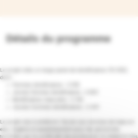
Détails du programme
Le projet cible un large panel de bénéficiaires (10 052),
dont :
Femmes bénéficiaires : 2 918
Jeunes femmes bénéficiaires : 2 603
Bénéficiaires masculins : 2 130
Jeunes hommes bénéficiaires : 2 401
Le projet vise à améliorer l’accès aux services de base en
eau, hygiène et assainissement pour les personnes
touchées par le conflit afin de promouvoir la résilience des