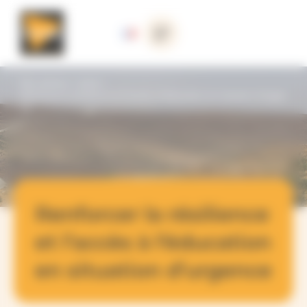
Panneau de gestion des cookies
Nos actions
>
Syrie
>
Renforcer la résilience et l’accès à l’éducation en situation d’urgen
ce
Renforcer la résilience
et l’accès à l’éducation
en situation d’urgence