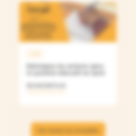
SYRIE
Réintégrer les enfants dans
le système éducatif en Syrie
EN SAVOIR PLUS
Voir toutes nos actualités